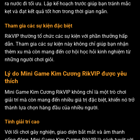
ra nước đi tối ưu. Lập kế hoạch trước giúp bạn tránh mắc
kẹt và đạt kết quả tốt hơn trong thời gian ngắn.
Tham gia các sự kiện đặc biệt
RikVIP thường tổ chức các sự kiện với phần thưởng hấp
dẫn. Tham gia các sự kiện này không chỉ giúp bạn nhận
thêm xu mà còn mang đến cơ hội học hỏi kinh nghiệm từ
những người chơi giỏi.
Lý do Mini Game Kim Cương RikVIP được yêu
thích
Mini Game Kim Cương RikVIP không chỉ là một trò chơi
giải trí mà còn mang đến nhiều giá trị đặc biệt, khiến nó trở
thành lựa chọn hàng đầu của nhiều người.
Tính giải trí cao
Với lối chơi gây nghiện, giao diện bắt mắt và âm thanh
sống động, Mini Game Kim Cương RikVIP là cách tuyệt vời