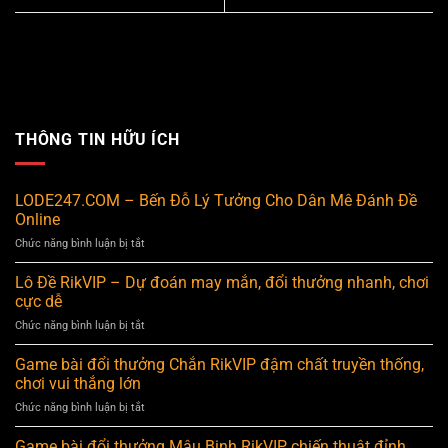
THÔNG TIN HỮU ÍCH
LODE247.COM – Bến Đỗ Lý Tưởng Cho Dân Mê Đánh Đề
Online
ở
Chức năng bình luận bị tắt
LODE247.COM
–
Lô Đề RikVIP – Dự đoán may mắn, đổi thưởng nhanh, chơi
Bến
cực dễ
Đỗ
ở
Chức năng bình luận bị tắt
Lý
Lô
Tưởng
Đề
Game bài đổi thưởng Chắn RikVIP đậm chất truyền thống,
Cho
RikVIP
Dân
chơi vui thắng lớn
–
Mê
ở
Chức năng bình luận bị tắt
Dự
Đánh
Game
đoán
Đề
bài
Game bài đổi thưởng Mậu Binh RikVIP chiến thuật đỉnh
may
Online