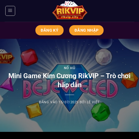
Bỏ
qua
nội
dung
ĐĂNG KÝ
ĐĂNG NHẬP
NỔ HŨ
Mini Game Kim Cương RikVIP – Trò chơi
hấp dẫn
ĐĂNG VÀO
15/07/2025
BỞI
LÊ VIỆT