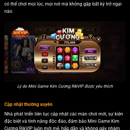
có thể chơi mọi lúc, mọi nơi mà không gặp bất kỳ trở ngại
nào.
Lý do Mini Game Kim Cương RikVIP được yêu thích
Cập nhật thường xuyên
Nhà phát triển liên tục cập nhật các màn chơi mới, sự kiện
đặc biệt và tính năng độc đáo, đảm bảo Mini Game Kim
Cương RikVIP luôn mới mẻ, hấp dẫn và không gây nhàm